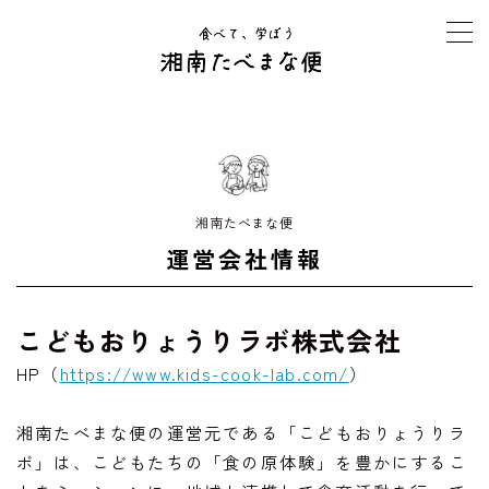
MENU
TOP
夏休み号「発見探求の夏」
湘南たべまな便
運営会社情報
オンライン寺子屋 たべまな行事食
こどもおりょうりラボ株式会社
生産者さんインタビュー
HP（
https://www.kids-cook-lab.com/
）
よくある質問Q&A
湘南たべまな便の運営元である「こどもおりょうりラ
運営者情報
ボ」は、こどもたちの「食の原体験」を豊かにするこ