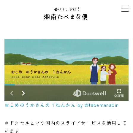
MENU
TOP
夏休み号「発見探求の夏」
オンライン寺子屋 たべまな行事食
生産者さんインタビュー
おこめのうかさんの１ねんかん by @tabemanabin
よくある質問Q&A
＊ドクセルという国内のスライドサービスを活用して
運営者情報
います