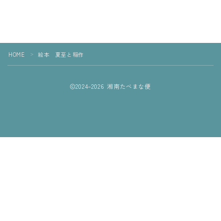
お問い合わせ
HOME
絵本 夏至と稲作
＞
2024–2026 湘南たべまな便
Follow Me
行事食や旬食材情報をお届け！
湘南たべまな便 公式LINEに登録