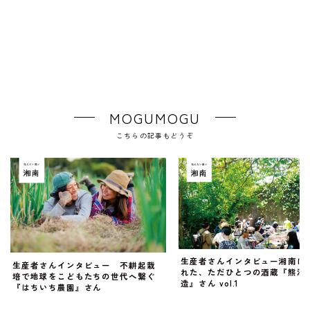
MOGUMOGU
こちらの記事もどうぞ
生産者さんインタビュー湘南に
生産者さんインタビュー 不耕起栽
れた、ただひとつの酒蔵『熊澤
培で地球をこどもたちの世代へ繋ぐ
造』さん vol.1
『はちいち農園』さん