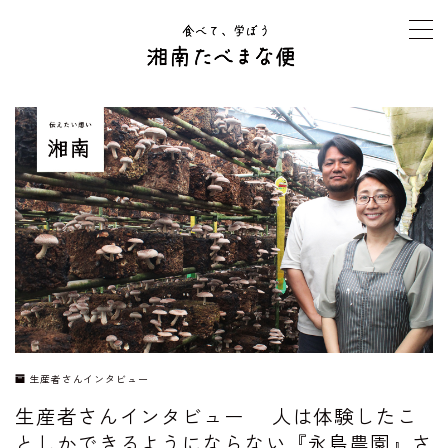
MENU
TOP
夏休み号「発見探求の夏」
オンライン寺子屋 たべまな行事食
生産者さんインタビュー
よくある質問Q&A
生産者さんインタビュー
生産者さんインタビュー 人は体験したこ
運営者情報
としかできるようにならない『永島農園』さ